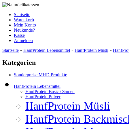
Startseite
Warenkorb
Mein Konto
Neukunde?
Kasse
Anmelden
Startseite
»
HanfProtein Lebensmittel
»
HanfProtein Müsli
»
HanfProt
Kategorien
Sonderpreise MHD Produkte
HanfProtein Lebensmittel
HanfProtein Basic / Samen
HanfProtein Pulver
HanfProtein Müsli
HanfProtein Backmis