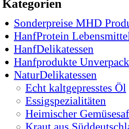
Kategorien
Sonderpreise MHD Prod
HanfProtein Lebensmitte
HanfDelikatessen
Hanfprodukte Unverpack
NaturDelikatessen
Echt kaltgepresstes Öl
Essigspezialitäten
Heimischer Gemüsesaf
Kraut aus Süddeutschl