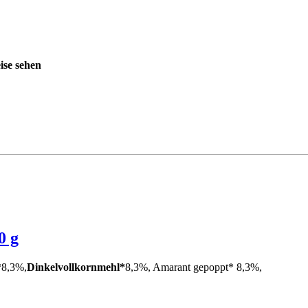
ise sehen
0 g
*8,3%,
Dinkelvollkornmehl*
8,3%, Amarant gepoppt* 8,3%,